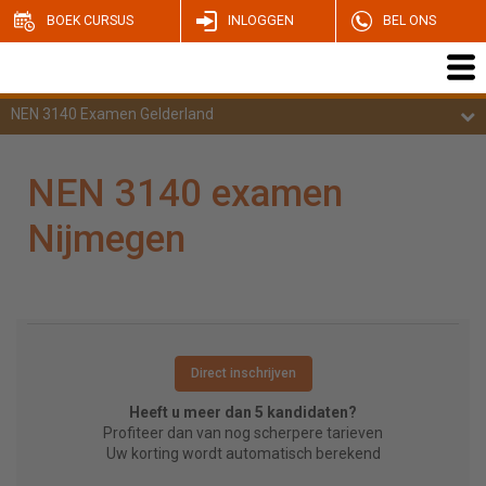
BOEK CURSUS
INLOGGEN
BEL ONS
NEN 3140 Examen Gelderland
NEN 3140 examen
Nijmegen
Direct inschrijven
Heeft u meer dan 5 kandidaten?
Profiteer dan van nog scherpere tarieven
Uw korting wordt automatisch berekend