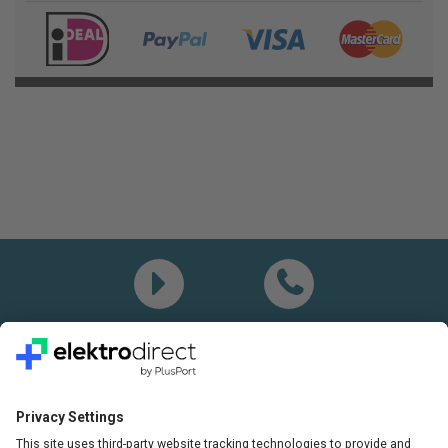
Demo
Bel mij
Vragen? Bel ons gerust:
+31(0)85 0719 500
of stuur ons een e-mail