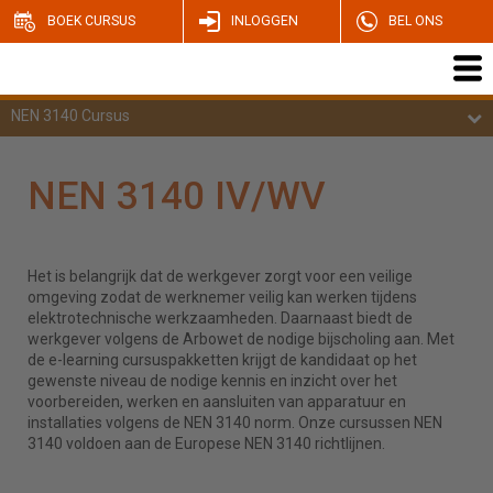
BOEK CURSUS
INLOGGEN
BEL ONS
NEN 3140 Cursus
NEN 3140 IV/WV
Het is belangrijk dat de werkgever zorgt voor een veilige
omgeving zodat de werknemer veilig kan werken tijdens
elektrotechnische werkzaamheden. Daarnaast biedt de
werkgever volgens de Arbowet de nodige bijscholing aan. Met
de e-learning cursuspakketten krijgt de kandidaat op het
gewenste niveau de nodige kennis en inzicht over het
voorbereiden, werken en aansluiten van apparatuur en
installaties volgens de NEN 3140 norm. Onze cursussen NEN
3140 voldoen aan de Europese NEN 3140 richtlijnen.