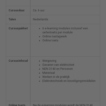
niveau.
Cursusduur
Ca. 6 uur
Ca. 6 uur
Talen
Nederlands
Nederlands
Cursuspakket
6 e-learning modules
6 e-learning modules inclusief een
inclusief een
oefentoets per module
oefentoets per
Online naslagwerk
module
Online toets
Online naslagwerk
Online toets
Cursusinhoud
Wetgeving
Wetgeving
Gevaren van
Gevaren van elektriciteit
elektriciteit
NEN 3140 en Personen
NEN 3140 en
Materiaal
Personen
Werken in de praktijk
Materiaal
Elektrotechniek en beveiligingsmiddelen
Werken in de praktijk
Elektrotechniek en
beveiligingsmiddelen
Online toets
Na de e-learning modules
Na de e-learning modules wordt de NEN 3140