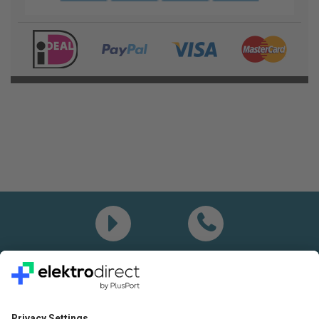
Demo
Bel mij
Vragen? Bel ons gerust:
+31(0)85 0719 500