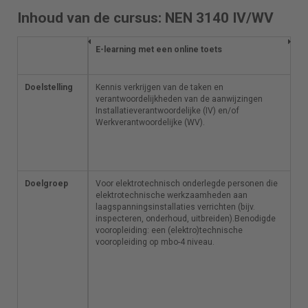
Inhoud van de cursus: NEN 3140 IV/WV
E-learning met een online
E-learning met een online toets
toets
Doelstelling
Kennis verkrijgen van de
Kennis verkrijgen van de taken en
taken en
verantwoordelijkheden van de aanwijzingen
verantwoordelijkheden van
Installatieverantwoordelijke (IV) en/of
de aanwijzingen
Werkverantwoordelijke (WV).
Installatieverantwoordelijke
(IV) en/of
Werkverantwoordelijke (WV).
Doelgroep
Voor elektrotechnisch
Voor elektrotechnisch onderlegde personen die
onderlegde personen die
elektrotechnische werkzaamheden aan
elektrotechnische
laagspanningsinstallaties verrichten (bijv.
werkzaamheden aan
inspecteren, onderhoud, uitbreiden).Benodigde
laagspanningsinstallaties
vooropleiding: een (elektro)technische
verrichten (bijv. inspecteren,
vooropleiding op mbo-4 niveau.
onderhoud,
uitbreiden).Benodigde
vooropleiding: een
(elektro)technische
vooropleiding op mbo-4