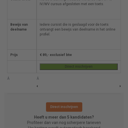
wordt de NEN 3140 IV/WV
IV/WV cursus afgesloten met een toets.
cursus afgesloten met een
toets.
Bewijs van
Iedere cursist die is
Iedere cursist die is geslaagd voor de toets
deelname
geslaagd voor de toets
ontvangt een bewijs van deelname in het online
ontvangt een bewijs van
profiel.
deelname in het online
profiel.
Prijs
€ 89,- exclusief btw
€ 89,- exclusief btw
Direct inschrijven
Direct inschrijven
Â
Â
Direct inschrijven
Heeft u meer dan 5 kandidaten?
Profiteer dan van nog scherpere tarieven