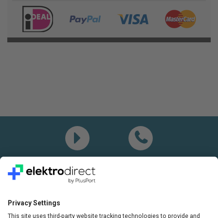
Demo
Bel mij
Vragen? Bel ons gerust:
+31(0)85 0719 500
of stuur ons een e-mail