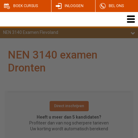
BOEK CURSUS
INLOGGEN
BEL ONS
NEN 3140 Examen Flevoland
NEN 3140 examen
Dronten
Direct inschrijven
Heeft u meer dan 5 kandidaten?
Profiteer dan van nog scherpere tarieven
Uw korting wordt automatisch berekend