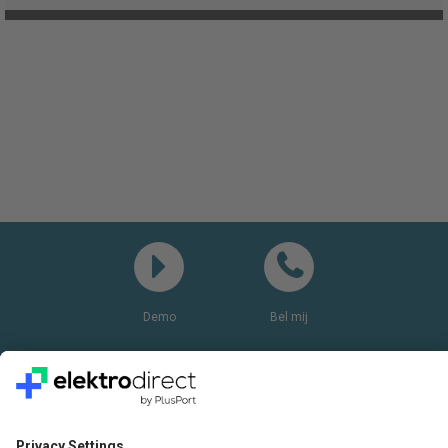
Demo
Bel mij
Vragen? Bel ons gerust:
+31(0)85 0719 500
of stuur ons een e-mail