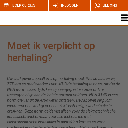
BOEK CURSUS
INLOGGEN
BEL ONS
Moet ik verplicht op
herhaling?
Uw werkgever bepaalt of u op herhaling moet. Wel adviseren wij
ZZP-ers en medewerkers van MKB de herhaling te doen, omdat de
NEN norm tussentijds kan zijn aangepast en onze online
trainingen altijd aan de laatste normen voldoen. NEN 3140 is een
norm die vanuit de Arbowet is ontstaan. De Arbowet verplicht
werknemer en werkgever een elektrisch veilige werksituatie te
creÃ«ren. Deze norm geldt niet alleen voor de elektrotechnische
installatiebranche, maar voor alle technici die met
elektrotechnische installaties in aanraking komen en voor
medewerkers die deze technici aansturen. Het is raadzaam uw