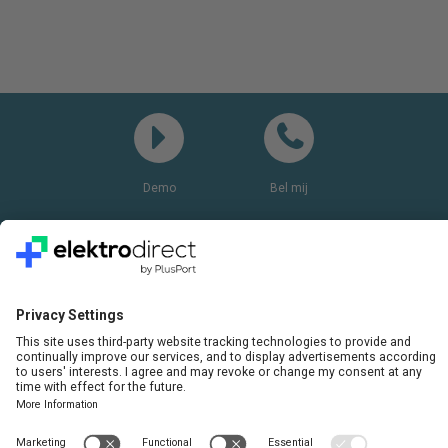
Demo
Bel mij
Vragen? Bel ons gerust:
+31(0)85 0719 500
of stuur ons een e-mail
LinkedIn