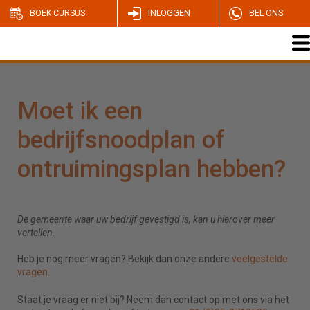
BOEK CURSUS
INLOGGEN
BEL ONS
Moet ik een
bedrijfsnoodplan of
ontruimingsplan hebben?
De gemeente waar uw bedrijf gevestigd is, kan u hierover meer
vertellen.
Heb je nog meer vragen? Bekijk dan onze andere
veelgestelde
vragen
.
Staat je vraag er niet bij? Neem dan contact op met ons via het