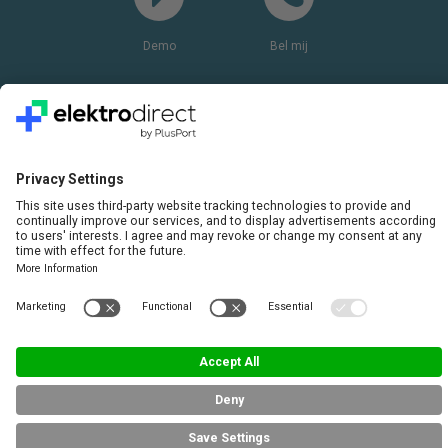
Demo
Bel mij
Vragen? Bel ons gerust:
+31(0)85 0719 500
of stuur ons een e-mail
LinkedIn
© 2026 Copyright
Algemene voorwaarden
Privacy Statement
Disclaimer