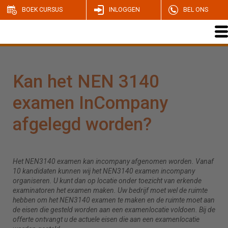
BOEK CURSUS
INLOGGEN
BEL ONS
Kan het NEN 3140
examen InCompany
afgelegd worden?
Het NEN3140 examen kan incompany afgenomen worden. Vanaf
10 kandidaten kunnen wij het NEN3140 examen incompany
organiseren. U kunt dan op locatie onder toezicht van erkende
examinatoren het examen maken. Uw bedrijf moet wel de ruimte
hebben om het NEN3140 examen te maken en de ruimte moet aan
de eisen die gesteld worden aan een examenlocatie voldoen. Bij de
offerte ontvangt u de actuele eisen die aan een examenlocatie